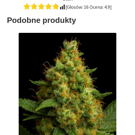
[Głosów:
16
Ocena:
4.9
]
Podobne produkty