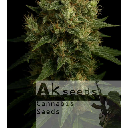
Fast Flowering
GOLD Strains Edition
PLATINUM Strains Edition
Kiełkowanie Nasion
Koszyk
Moje Konto
Koszt Wysyłki
Kontakt