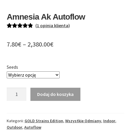
PL
Amnesia Ak Autoflow
EN
(
1
opinia klienta)
DE
Oceniony
1
5.00
na 5 na
Zakres
7.80
€
–
2,380.00
€
podstawie
cen:
oceny klienta
od
Seeds
7.80€
do
ilość
Dodaj do koszyka
2,380.00€
Amnesia
Ak
Autoflow
Kategorii:
GOLD Strains Edition
,
Wszystkie Odmiany
,
Indoor
,
Outdoor
,
Autoflow