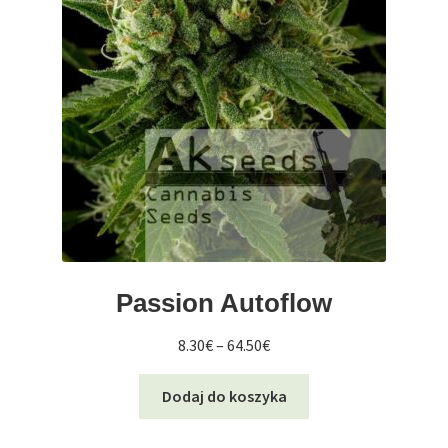
Passion Autoflow
Zakres
8.30
€
–
64.50
€
cen:
Ten
od
Dodaj do koszyka
produkt
8.30€
ma
do