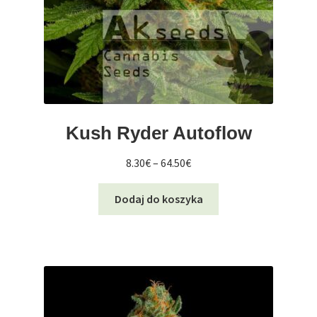
Kush Ryder Autoflow
Zakres
8.30
€
–
64.50
€
cen:
Ten
od
Dodaj do koszyka
produkt
8.30€
ma
do
wiele
64.50€
wariantów.
Opcje
można
wybrać