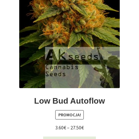
Low Bud Autoflow
PROMOCJA!
Zakres
3.60
€
–
27.50
€
cen: