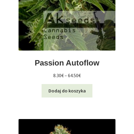
Passion Autoflow
Zakres
8.30
€
–
64.50
€
cen:
Ten
od
Dodaj do koszyka
produkt
8.30€
ma
do
wiele
64.50€
wariantów.
Opcje
można