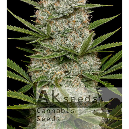
Fast Flowering
GOLD Strains Edition
PLATINUM Strains Edition
Kiełkowanie Nasion
Koszyk
Moje Konto
Koszt Wysyłki
Kontakt