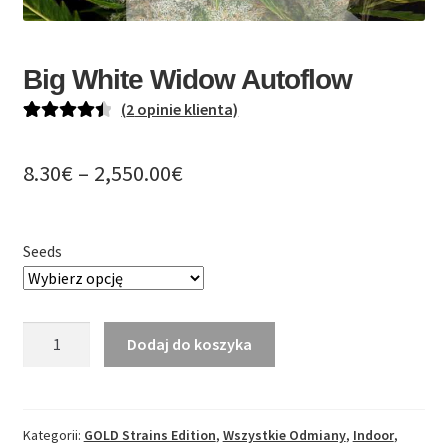
PL
EN
Big White Widow Autoflow
DE
(
2
opinie klienta)
Oceniony
2
4.50
na 5 na
Zakres
8.30
€
–
2,550.00
€
podstawie
cen:
ocen
klientów
od
Seeds
8.30€
do
ilość
Dodaj do koszyka
2,550.00€
Big
White
Widow
Autoflow
Kategorii:
GOLD Strains Edition
,
Wszystkie Odmiany
,
Indoor
,