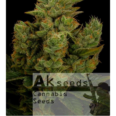
Fast Flowering
GOLD Strains Edition
PLATINUM Strains Edition
Kiełkowanie Nasion
Koszyk
Moje Konto
Koszt Wysyłki
Kontakt