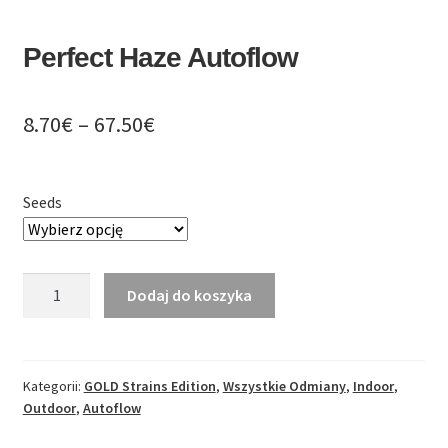
PL
Perfect Haze Autoflow
EN
DE
Zakres
8.70
€
–
67.50
€
cen:
od
Seeds
8.70€
do
ilość
Dodaj do koszyka
67.50€
Perfect
Haze
Autoflow
Kategorii:
GOLD Strains Edition
,
Wszystkie Odmiany
,
Indoor
,
Outdoor
,
Autoflow