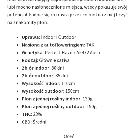
lubi mocno nasłonecznione miejsca, wtedy pokazuje swój
potencjał. Ładnie się rozrasta przez co można z niej liczyć
na znakomity plon.
Uprawa:
Indoor i Outdoor
Nasiona z autofloweringiem:
TAK
Genetyka:
Perfect Haze x Ak472 Auto
Rodzaj:
Głównie sativa
Zbiór indoor:
80 dni
Zbiór outdoor:
85 dni
Wysokość indoor:
110cm
Wysokość outdoor:
150cm
Plon z jednej rośliny indoor:
130g
Plon z jednej rośliny outdoor:
150g
THC:
23%
CBD:
Średni
Oceń