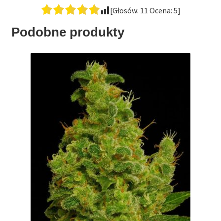
[Głosów:
11
Ocena:
5
]
Podobne produkty