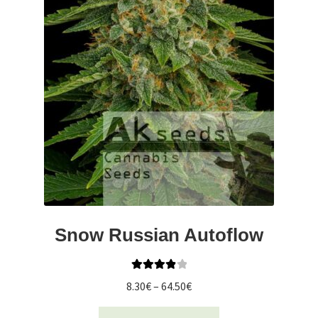
Snow Russian Autoflow
Oceniono
Zakres
8.30
€
–
64.50
€
4.00
na 5
cen:
Ten