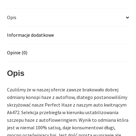
Opis
Informacje dodatkowe
Opinie (0)
Opis
Czuliśmy że w naszej ofercie zawsze brakowało dobrej
odmiany konopi haze z autoflow, dlatego postanowiliśmy
skrzyżować nasze Perfect Haze z naszym auto kwitnącym
Ak472. Selekcja przebiegła w kierunku ustabilizowania
szczepu haze z autofloweringiem. Wynik to odmiana która
jest w niemal 100% sativą, daje konsumentowi długi,
mocno orzeźwiający haj. Jest dość prosta w uprawie ale