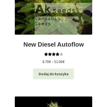
New Diesel Autoflow
Oceniono
Zakres
6.70
€
–
51.00
€
4.00
na 5
cen:
Ten
od
Dodaj do koszyka
produkt
6.70€
ma
do
wiele
51.00€
wariantów.
Opcje