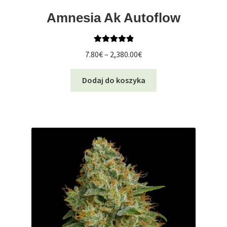
Amnesia Ak Autoflow
Oceniono
Zakres
7.80
€
–
2,380.00
€
5.00
na 5
cen:
Ten
od
Dodaj do koszyka
produkt
7.80€
ma
do
wiele
2,380.00€
wariantów.
Opcje
można
wybrać
na
stronie
produktu